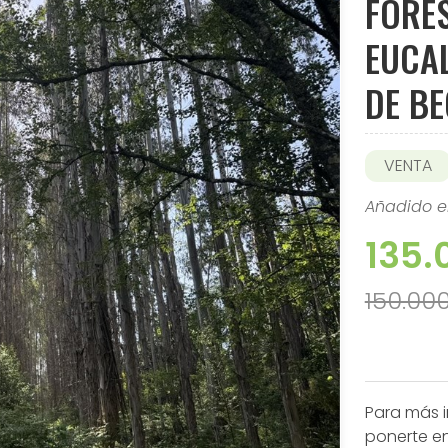
FORE
EUCAL
DE B
VENTA
Añadido e
135.
150.00
Para más 
ponerte e