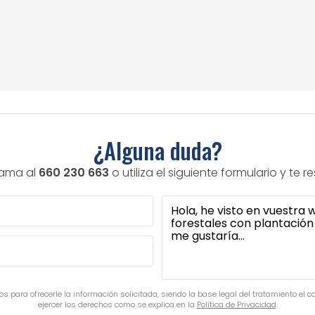
¿Alguna duda?
lama al
660 230 663
o utiliza el siguiente formulario y te
s para ofrecerle la información solicitada, siendo la base legal del tratamiento el 
ejercer los derechos como se explica en la
Política de Privacidad
.